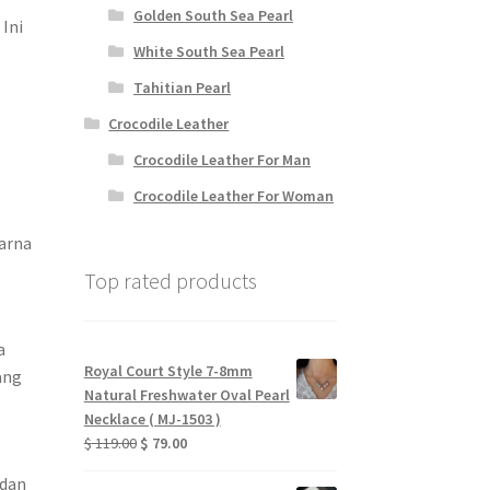
Golden South Sea Pearl
Ini
White South Sea Pearl
Tahitian Pearl
Crocodile Leather
Crocodile Leather For Man
Crocodile Leather For Woman
arna
Top rated products
a
Royal Court Style 7-8mm
ang
Natural Freshwater Oval Pearl
Necklace ( MJ-1503 )
Original
Current
$
119.00
$
79.00
price
price
 dan
was:
is: