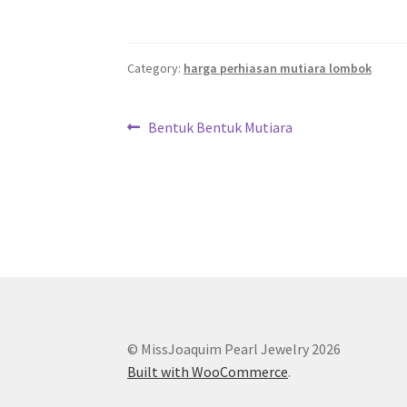
Category:
harga perhiasan mutiara lombok
Post
Previous
Bentuk Bentuk Mutiara
post:
navigation
© MissJoaquim Pearl Jewelry 2026
Built with WooCommerce
.