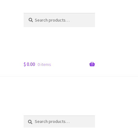
Search
Search
for:
$
0.00
0 items
Search
Search
for: