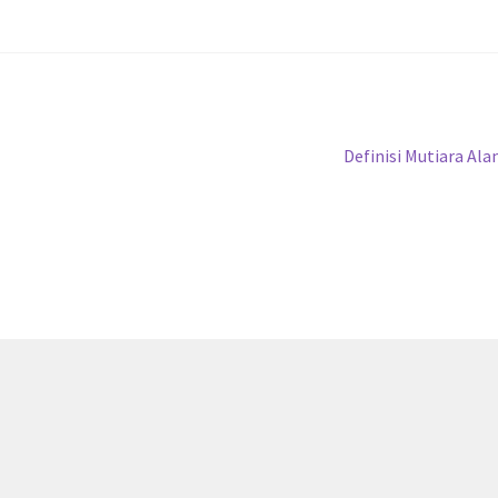
Next
Definisi Mutiara Al
post: