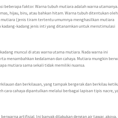
si beberapa faktor. Warna tubuh mutiara adalah warna utamanya. 
mas, hijau, biru, atau bahkan hitam. Warna tubuh ditentukan oleh
n mutiara (jenis tiram tertentu umumnya menghasilkan mutiara
dan kadang-kadang jenis inti yang ditanamkan untuk menstimulasi
kadang muncul di atas warna utama mutiara. Nada warna ini
serta menambahkan kedalaman dan cahaya. Mutiara mungkin berw
apa mutiara sama sekali tidak memiliki nuansa.
kilauan dan berkilauan, yang tampak bergerak dan berkilau ketik
h cara cahaya dipantulkan melalui berbagai lapisan tipis nacre, y
erwarna artifisial. Ini banyak dilakukan dengan air tawar, akoya,