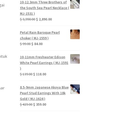
10-12.3mm Three Brothers of
gai
$ 119.00.
$ 79.00.
the South Sea Pearl Necklace (
MJ-1531 )
Original
Current
$
3,990.00
$
2,890.00
price
price
was:
is:
Petal Rain Baroque Pearl
$ 3,990.00.
$ 2,890.00.
choker ( MJ-1559 )
Original
Current
$
99.00
$
84.00
price
price
was:
is:
ntuk
10-11mm Freshwater Edison
$ 99.00.
$ 84.00.
White Pearl Earrings ( MJ-1591
)
Original
Current
$
139.00
$
118.00
price
price
was:
is:
8.5-9mm Japanese Akoya Blue
sar
$ 139.00.
$ 118.00.
Pearl Stud Earrings With 18k
Gold ( MJ-1624 )
Original
Current
$
429.00
$
359.00
price
price
was:
is: