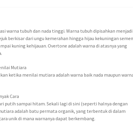
i warna tubuh dan nada tinggi. Warna tubuh dipisahkan menjadi
sejuk berkisar dari ungu kemerahan hingga hijau kekuningan seme
mpai kuning kehijauan. Overtone adalah warna di atasnya yang
.
nilai Mutiara
gkan ketika menilai mutiara adalah warna baik nada maupun warn
nyak Cara
i putih sampai hitam. Sekali lagi di sini (seperti halnya dengan
mutiara adalah batu permata organik, yang terbentuk di dalam
 cara unik di mana warnanya dapat berkembang.