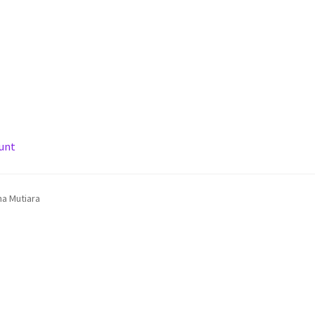
unt
ARL
Privacy Policy
Shipping Policy
Shop
Terms of Use
a Mutiara