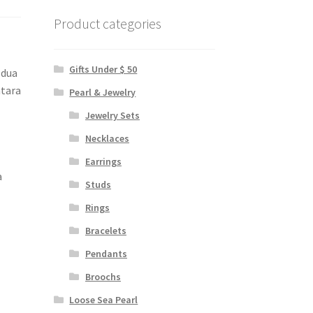
Product categories
Gifts Under $ 50
 dua
ntara
Pearl & Jewelry
Jewelry Sets
Necklaces
Earrings
a
Studs
Rings
Bracelets
Pendants
Broochs
Loose Sea Pearl