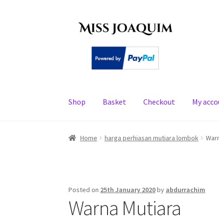
Skip
Skip
to
to
navigation
content
Shop
Basket
Checkout
My acco
Home
About
Basket
Checkout
My account
PE
Home
harga perhiasan mutiara lombok
Warn
Posted on
25th January 2020
by
abdurrachim
Warna Mutiara