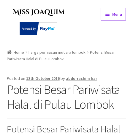
Skip
Skip
Menu
to
to
navigation
content
Home
Home
harga perhiasan mutiara lombok
Potensi Besar
Pariwisata Halal di Pulau Lombok
About
Basket
Posted on
13th October 2016
by
abdurrachim har
Potensi Besar Pariwisata
Checkout
Halal di Pulau Lombok
My account
PEARL
Potensi Besar Pariwisata Halal