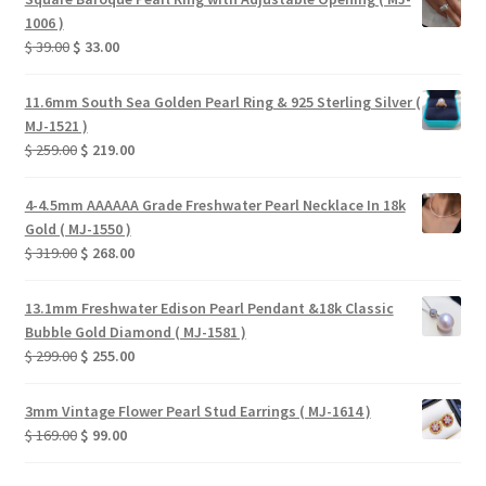
1006 )
Original
Current
$
39.00
$
33.00
price
price
was:
is:
11.6mm South Sea Golden Pearl Ring & 925 Sterling Silver (
$ 39.00.
$ 33.00.
MJ-1521 )
Original
Current
$
259.00
$
219.00
price
price
was:
is:
4-4.5mm AAAAAA Grade Freshwater Pearl Necklace In 18k
$ 259.00.
$ 219.00.
Gold ( MJ-1550 )
Original
Current
$
319.00
$
268.00
price
price
was:
is:
13.1mm Freshwater Edison Pearl Pendant &18k Classic
$ 319.00.
$ 268.00.
Bubble Gold Diamond ( MJ-1581 )
Original
Current
$
299.00
$
255.00
price
price
was:
is:
3mm Vintage Flower Pearl Stud Earrings ( MJ-1614 )
$ 299.00.
$ 255.00.
Original
Current
$
169.00
$
99.00
price
price
was:
is: