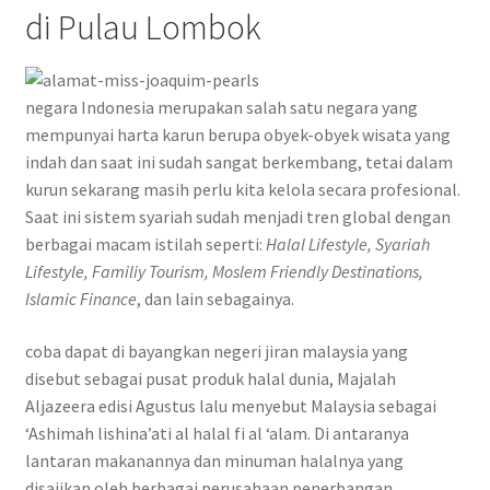
di Pulau Lombok
Privacy Policy
Shipping Policy
negara Indonesia merupakan salah satu negara yang
mempunyai harta karun berupa obyek-obyek wisata yang
Shop
indah dan saat ini sudah sangat berkembang, tetai dalam
kurun sekarang masih perlu kita kelola secara profesional.
Terms of Use
Saat ini sistem syariah sudah menjadi tren global dengan
berbagai macam istilah seperti:
Halal Lifestyle,
Syariah
Lifestyle, Familiy Tourism, Moslem Friendly Destinations,
Islamic Finance
, dan lain sebagainya.
coba dapat di bayangkan negeri jiran malaysia yang
disebut sebagai pusat produk halal dunia, Majalah
Aljazeera edisi Agustus lalu menyebut Malaysia sebagai
‘Ashimah lishina’ati al halal fi al ‘alam. Di antaranya
lantaran makanannya dan minuman halalnya yang
disajikan oleh berbagai perusahaan penerbangan