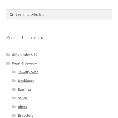
Search
Search
for:
Product categories
Gifts Under $ 50
Pearl & Jewelry
Jewelry Sets
Necklaces
Earrings
Studs
Rings
Bracelets