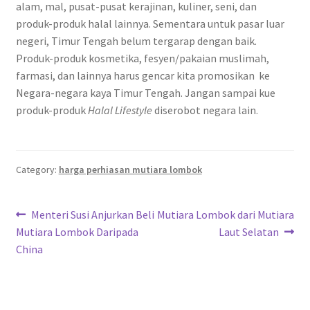
alam, mal, pusat-pusat kerajinan, kuliner, seni, dan
produk-produk halal lainnya. Sementara untuk pasar luar
negeri, Timur Tengah belum tergarap dengan baik.
Produk-produk kosmetika, fesyen/pakaian muslimah,
farmasi, dan lainnya harus gencar kita promosikan ke
Negara-negara kaya Timur Tengah. Jangan sampai kue
produk-produk
Halal Lifestyle
diserobot negara lain.
Category:
harga perhiasan mutiara lombok
Post
Previous
Next
Menteri Susi Anjurkan Beli
Mutiara Lombok dari Mutiara
post:
post:
Mutiara Lombok Daripada
Laut Selatan
navigation
China